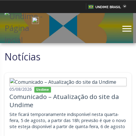
UNDIME BRASIL
Acre
Alagoas
IR
PARA
Amazonas
Amapá
O
CONTEÚDO
Bahia
Ceará
Distrito Federal
Espírito Santo
Notícias
Goiás
Maranhão
Minas Gerais
Mato Grosso do Sul
Mato Grosso
Pará
05/08/2026
Undime
Comunicado – Atualização do site da
Paraíba
Pernambuco
Undime
Piauí
Paraná
Site ficará temporariamente indisponível nesta quarta-
Rio de Janeiro
Rio Grande do Norte
feira, 5 de agosto, a partir das 18h; previsão é que o novo
site esteja disponível a partir de quinta-feira, 6 de agosto
Rondônia
Roraima