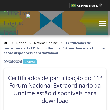
UNDIME BRASIL
Acre
Alagoas
IR
PARA
Amazonas
Amapá
O
CONTEÚDO
Bahia
Ceará
Distrito Federal
Espírito Santo
Notícia
Notícias Undime
Certificados de
participação do 11º Fórum Nacional Extraordinário da Undime
Goiás
Maranhão
estão disponíveis para download
Minas Gerais
Mato Grosso do Sul
09/06/2026
Undime
Mato Grosso
Pará
Certificados de participação do 11º
Paraíba
Pernambuco
Fórum Nacional Extraordinário da
Piauí
Paraná
Undime estão disponíveis para
Rio de Janeiro
Rio Grande do Norte
download
Rondônia
Roraima