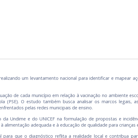
ealizando um levantamento nacional para identificar e mapear açõ
tuação de cada município em relação à vacinação no ambiente esco
 (PSE). O estudo também busca analisar os marcos legais, as 
enfrentados pelas redes municipais de ensino.
o da Undime e do UNICEF na formulação de propostas e incidênci
e, à alimentação adequada e à educação de qualidade para crianças 
 para que o diagnóstico reflita a realidade local e contribua pa