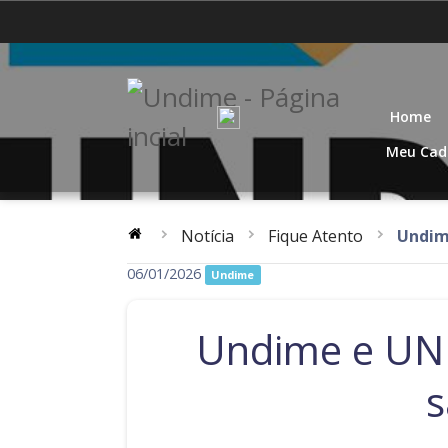
Acre
Alagoas
Distrito Federal
Espírito Santo
Home
Mato Grosso
Pará
Meu Cad
Rio de Janeiro
Rio Grande do Norte
Notícia
Fique Atento
Undime
Santa Catarina
São Paulo
06/01/2026
Undime
Undime e UNI
s