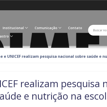
Amazonas
Amapá
IR
PARA
O
Goiás
Maranhão
M
CONTEÚDO
Busc
Buscar 
Institucional
Comunicação
Contato
Paraíba
Pernambuco
P
no
astro
porta
Rondônia
Roraima
R
 e UNICEF realizam pesquisa nacional sobre saúde e nu
Tocantins
CEF realizam pesquisa n
aúde e nutrição na esco